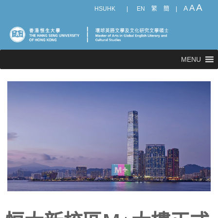
A
A
A
HSUHK
|
EN
繁
簡
|
MENU