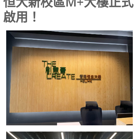
恒大新校區M+大樓正式
啟用！